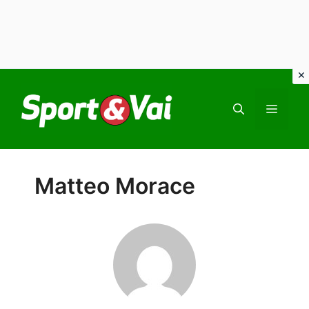
Vai
al
MEN
contenuto
Matteo Morace