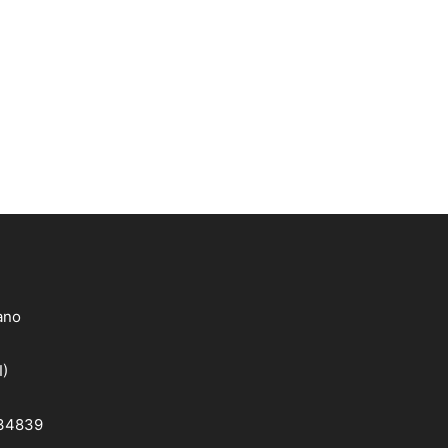
lano
I)
 34839