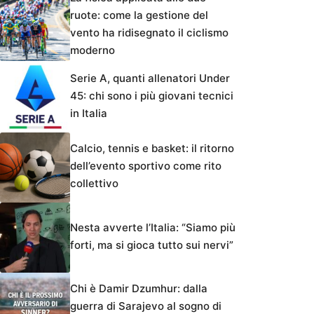
ruote: come la gestione del
vento ha ridisegnato il ciclismo
moderno
Serie A, quanti allenatori Under
45: chi sono i più giovani tecnici
in Italia
Calcio, tennis e basket: il ritorno
dell’evento sportivo come rito
collettivo
Nesta avverte l’Italia: “Siamo più
forti, ma si gioca tutto sui nervi”
Chi è Damir Dzumhur: dalla
guerra di Sarajevo al sogno di