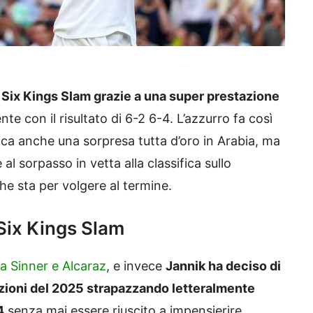
 Six Kings Slam grazie a una super prestazione
te con il risultato di 6-2 6-4. L’azzurro fa così
ica anche una sorpresa tutta d’oro in Arabia, ma
l sorpasso in vetta alla classifica sullo
e sta per volgere al termine.
 Six Kings Slam
a Sinner e Alcaraz
, e invece
Jannik ha deciso di
azioni del 2025 strapazzando letteralmente
4
senza mai essere riuscito a impensierire