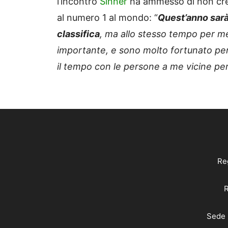
l’incontro
Sinner
ha ammesso di non crede
al numero 1 al mondo: “
Quest’anno sarà
classifica
, ma allo stesso tempo per me 
importante, e sono molto fortunato per
il tempo con le persone a me vicine pe
Reg
R
Sede 