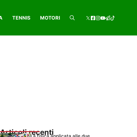
A
TENNIS
MOTORI
Articoli recenti
La fisica applicata alle due