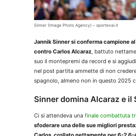
Sinner (Image Photo Agency) – sportevai.it
Jannik Sinner si conferma campione al
contro Carlos Alcaraz
, battuto nettamen
suo il montepremi da record e si aggiud
nel post partita ammette di non credere a
spagnolo, almeno non in questo 2025 ch
Sinner domina Alcaraz e il
Ci si attendeva una
finale combattuta tr
sfoderare una delle sue migliori prest
Carlos, crollato nettamente per 6-2 6-