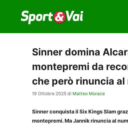
Vai
al
contenuto
Sinner domina Alcara
montepremi da recor
che però rinuncia al
19 Ottobre 2025
di
Matteo Morace
Sinner conquista il Six Kings Slam grazi
montepremi. Ma Jannik rinuncia al num