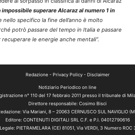
re al sorpasso in classifica ai danni di Alcaraz
 impossibile superare Alcaraz al numero 1 in
nello specifico la fine dell’anno è molto
ché potrò passare del tempo in Italia e passare
r recuperare le energie anche mentali”.
Redazione
-
Privacy Policy
-
Disclaimer
Notiziario Periodico on line
istrazione n° 110 del 17 febbraio 2011 presso il tribunale di Mi
Direttore responsabile: Cosimo Bisci
edazione: Via Mariani, 8 – 20063 CERNUSCO SUL NAVIGLIO (M
Editore: CONTENUTI DIGITALI SRL C.F. e P.I. 04012790616
Legale: PIETRAMELARA (CE) 81051, Via VERDI, 3 Numero ROC