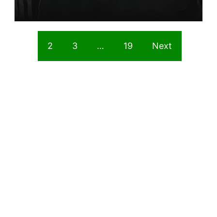
1
2
3
…
19
Next