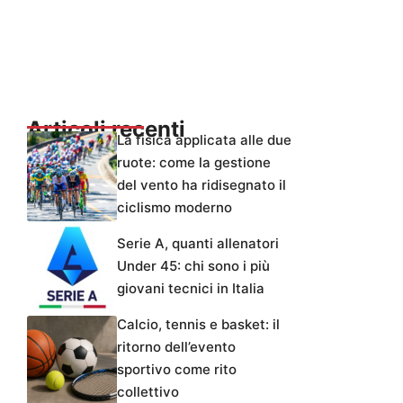
Articoli recenti
La fisica applicata alle due
ruote: come la gestione
del vento ha ridisegnato il
ciclismo moderno
Serie A, quanti allenatori
Under 45: chi sono i più
giovani tecnici in Italia
Calcio, tennis e basket: il
ritorno dell’evento
sportivo come rito
collettivo