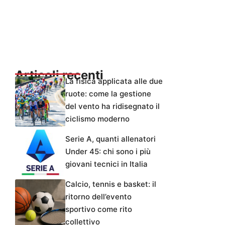
Articoli recenti
La fisica applicata alle due
ruote: come la gestione
del vento ha ridisegnato il
ciclismo moderno
Serie A, quanti allenatori
Under 45: chi sono i più
giovani tecnici in Italia
Calcio, tennis e basket: il
ritorno dell’evento
sportivo come rito
collettivo