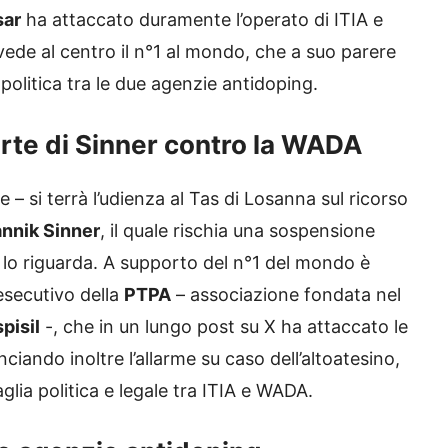
sar
ha attaccato duramente l’operato di ITIA e
 vede al centro il n°1 al mondo, che a suo parere
 politica tra le due agenzie antidoping.
arte di Sinner contro la WADA
le – si terrà l’udienza al Tas di Losanna sul ricorso
annik Sinner
, il quale rischia una sospensione
e lo riguarda. A supporto del n°1 del mondo è
e esecutivo della
PTPA
– associazione fondata nel
pisil
-, che in un lungo post su X ha attaccato le
nciando inoltre l’allarme su caso dell’altoatesino,
aglia politica e legale tra ITIA e WADA.