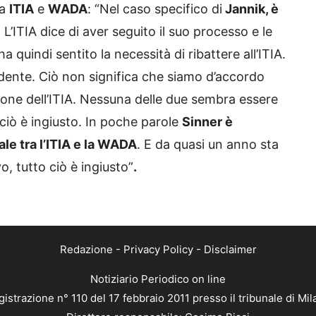
ra
ITIA
e
WADA
: “Nel caso specifico di
Jannik, è
. L’ITIA dice di aver seguito il suo processo e le
quindi sentito la necessità di ribattere all’ITIA.
dente. Ciò non significa che siamo d’accordo
ione dell’ITIA. Nessuna delle due sembra essere
E ciò è ingiusto. In poche parole
Sinner è
ale tra l’ITIA e la WADA
. E da quasi un anno sta
o, tutto ciò è ingiusto”
.
Redazione
-
Privacy Policy
-
Disclaimer
Notiziario Periodico on line
istrazione n° 110 del 17 febbraio 2011 presso il tribunale di Mi