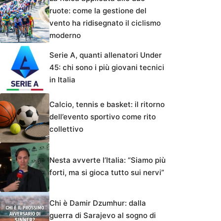
ruote: come la gestione del
vento ha ridisegnato il ciclismo
moderno
Serie A, quanti allenatori Under
45: chi sono i più giovani tecnici
in Italia
Calcio, tennis e basket: il ritorno
dell’evento sportivo come rito
collettivo
Nesta avverte l’Italia: “Siamo più
forti, ma si gioca tutto sui nervi”
Chi è Damir Dzumhur: dalla
guerra di Sarajevo al sogno di