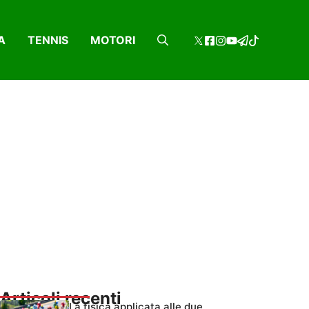
A
TENNIS
MOTORI
Articoli recenti
La fisica applicata alle due