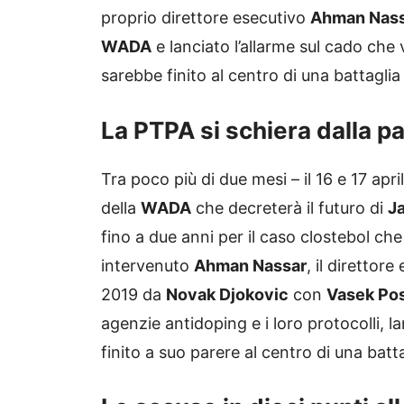
proprio direttore esecutivo
Ahman Nas
WADA
e lanciato l’allarme sul cado che
sarebbe finito al centro di una battaglia
La PTPA si schiera dalla p
Tra poco più di due mesi – il 16 e 17 apri
della
WADA
che decreterà il futuro di
J
fino a due anni per il caso clostebol ch
intervenuto
Ahman Nassar
, il direttor
2019 da
Novak Djokovic
con
Vasek Pos
agenzie antidoping e i loro protocolli, la
finito a suo parere al centro di una batt