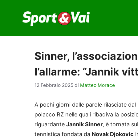
Vai
al
contenuto
Sinner, l’associazion
l’allarme: “Jannik vi
12 Febbraio 2025
di
Matteo Morace
A pochi giorni dalle parole rilasciate da
polacco RZ nelle quali ribadiva la posiz
riguardante
Jannik Sinner
, è tornata s
tennistica fondata da
Novak Djokovic
i