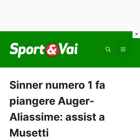
Vai
al
MEN
contenuto
Sinner numero 1 fa
piangere Auger-
Aliassime: assist a
Musetti