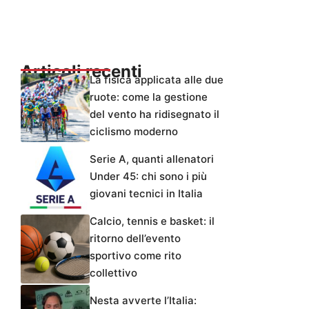
Articoli recenti
La fisica applicata alle due
ruote: come la gestione
del vento ha ridisegnato il
ciclismo moderno
Serie A, quanti allenatori
Under 45: chi sono i più
giovani tecnici in Italia
Calcio, tennis e basket: il
ritorno dell’evento
sportivo come rito
collettivo
Nesta avverte l’Italia: