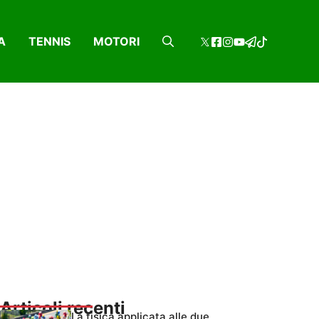
A
TENNIS
MOTORI
Articoli recenti
La fisica applicata alle due