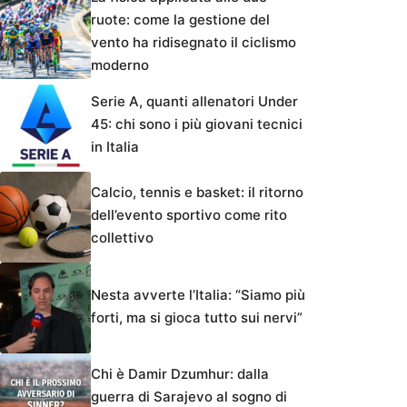
ruote: come la gestione del
vento ha ridisegnato il ciclismo
moderno
Serie A, quanti allenatori Under
45: chi sono i più giovani tecnici
in Italia
Calcio, tennis e basket: il ritorno
dell’evento sportivo come rito
collettivo
Nesta avverte l’Italia: “Siamo più
forti, ma si gioca tutto sui nervi”
Chi è Damir Dzumhur: dalla
guerra di Sarajevo al sogno di