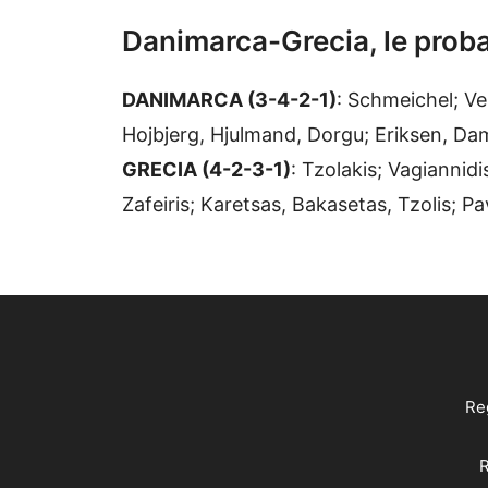
Danimarca-Grecia, le proba
DANIMARCA (3-4-2-1)
: Schmeichel; Ve
Hojbjerg, Hjulmand, Dorgu; Eriksen, Dam
GRECIA (4-2-3-1)
: Tzolakis; Vagiannid
Zafeiris; Karetsas, Bakasetas, Tzolis; Pav
Reg
R