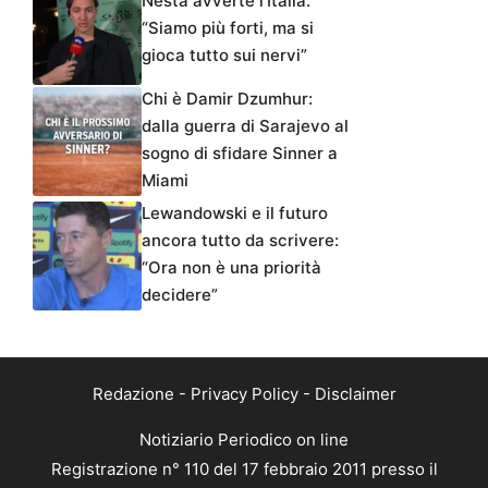
Nesta avverte l’Italia:
“Siamo più forti, ma si
gioca tutto sui nervi”
Chi è Damir Dzumhur:
dalla guerra di Sarajevo al
sogno di sfidare Sinner a
Miami
Lewandowski e il futuro
ancora tutto da scrivere:
“Ora non è una priorità
decidere”
Redazione
-
Privacy Policy
-
Disclaimer
Notiziario Periodico on line
Registrazione n° 110 del 17 febbraio 2011 presso il