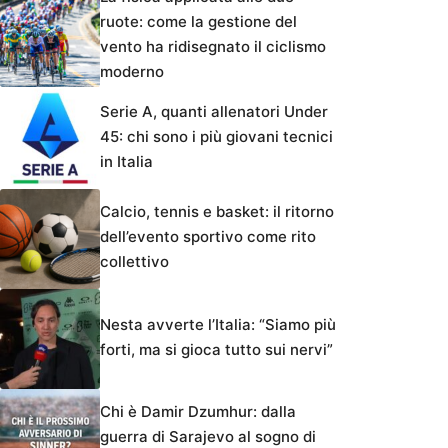
ruote: come la gestione del
vento ha ridisegnato il ciclismo
moderno
Serie A, quanti allenatori Under
45: chi sono i più giovani tecnici
in Italia
Calcio, tennis e basket: il ritorno
dell’evento sportivo come rito
collettivo
Nesta avverte l’Italia: “Siamo più
forti, ma si gioca tutto sui nervi”
Chi è Damir Dzumhur: dalla
guerra di Sarajevo al sogno di