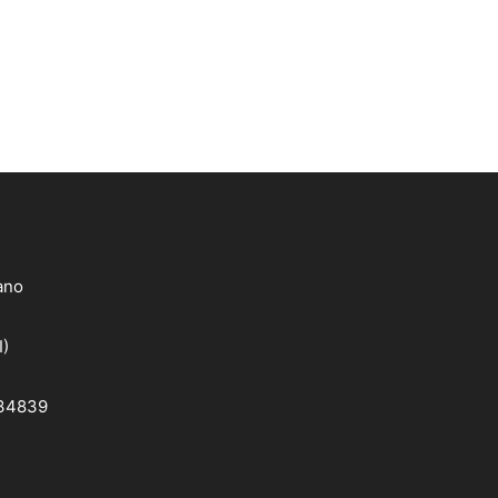
lano
I)
 34839