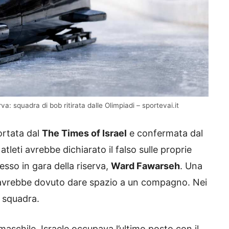
rva: squadra di bob ritirata dalle Olimpiadi – sportevai.it
portata dal
The Times of Israel
e confermata dal
tleti avrebbe dichiarato il falso sulle proprie
resso in gara della riserva,
Ward Fawarseh
. Una
o, avrebbe dovuto dare spazio a un compagno. Nei
a squadra.
schile, Israele occupava l’ultimo posto con il