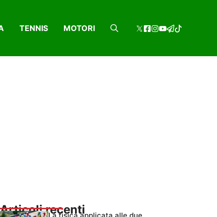
A
TENNIS
MOTORI
Articoli recenti
La fisica applicata alle due