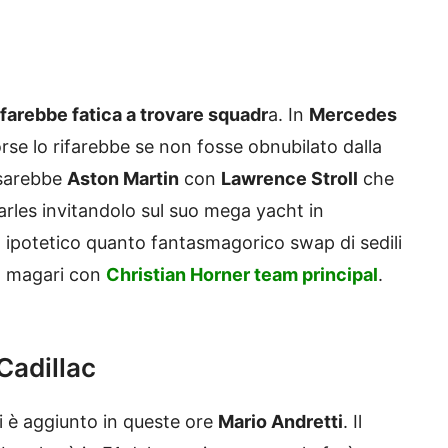
 farebbe fatica a trovare squadr
a. In
Mercedes
rse lo rifarebbe se non fosse obnubilato dalla
 sarebbe
Aston Martin
con
Lawrence Stroll
che
arles invitandolo sul suo mega yacht in
 ipotetico quanto fantasmagorico swap di sedili
lo magari con
Christian Horner team principal
.
Cadillac
i è aggiunto in queste ore
Mario Andretti
. Il