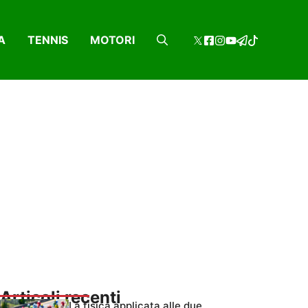
A
TENNIS
MOTORI
Articoli recenti
La fisica applicata alle due