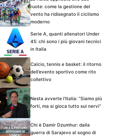
ruote: come la gestione del
vento ha ridisegnato il ciclismo
moderno
Serie A, quanti allenatori Under
45: chi sono i più giovani tecnici
in Italia
Calcio, tennis e basket: il ritorno
dell’evento sportivo come rito
collettivo
Nesta avverte l’Italia: “Siamo più
forti, ma si gioca tutto sui nervi”
Chi è Damir Dzumhur: dalla
guerra di Sarajevo al sogno di