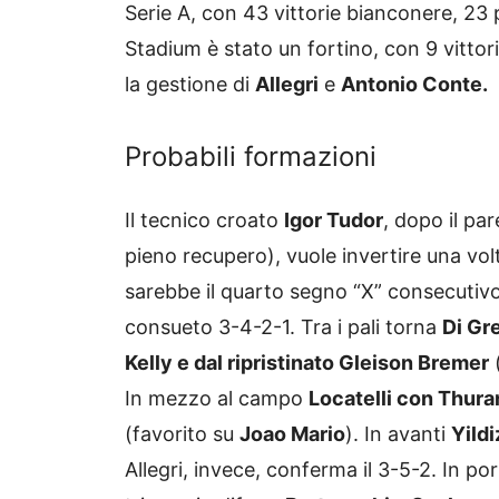
Serie A, con 43 vittorie bianconere, 23 
Stadium è stato un fortino, con 9 vittor
la gestione di
Allegri
e
Antonio Conte.
Probabili formazioni
Il tecnico croato
Igor Tudor
, dopo il pa
pieno recupero), vuole invertire una volt
sarebbe il quarto segno “X” consecutivo.
consueto 3-4-2-1. Tra i pali torna
Di Gr
Kelly e dal ripristinato Gleison Bremer
(
In mezzo al campo
Locatelli con Thur
(favorito su
Joao Mario
). In avanti
Yildi
Allegri, invece, conferma il 3-5-2. In po