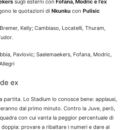
ekers
sugli esterni con
Fofana, Modric e l’ex
gono le quotazioni di
Nkunku
con
Pulisic
 Bremer, Kelly; Cambiaso, Locatelli, Thuram,
Tudor.
bia, Pavlovic; Saelemaekers, Fofana, Modric,
Allegri
nde ex
lla partita. Lo Stadium lo conosce bene: applausi,
eranno dal primo minuto. Contro la Juve, però,
squadra con cui vanta la peggior percentuale di
 è doppia: provare a ribaltare i numeri e dare al