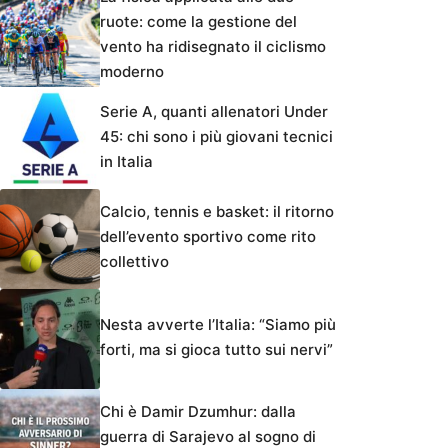
ruote: come la gestione del
vento ha ridisegnato il ciclismo
moderno
Serie A, quanti allenatori Under
45: chi sono i più giovani tecnici
in Italia
Calcio, tennis e basket: il ritorno
dell’evento sportivo come rito
collettivo
Nesta avverte l’Italia: “Siamo più
forti, ma si gioca tutto sui nervi”
Chi è Damir Dzumhur: dalla
guerra di Sarajevo al sogno di