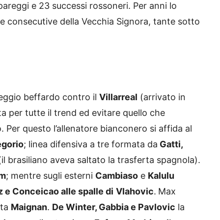
pareggi e 23 successi rossoneri. Per anni lo
ie consecutive della Vecchia Signora, tante sotto
reggio beffardo contro il
Villarreal
(arrivato in
a per tutte il trend ed evitare quello che
 Per questo l’allenatore bianconero si affida al
egorio
; linea difensiva a tre formata da
Gatti,
il brasiliano aveva saltato la trasferta spagnola).
am
; mentre sugli esterni
Cambiaso
e
Kalulu
z e Conceicao alle spalle di
Vlahovic
.
Max
rta
Maignan
.
De Winter, Gabbia e Pavlovic
la