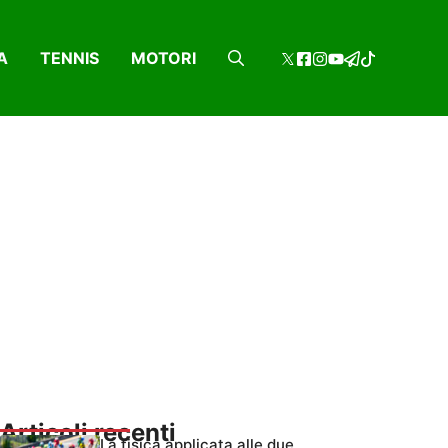
A
TENNIS
MOTORI
Articoli recenti
La fisica applicata alle due