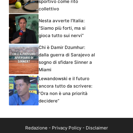
sportivo come rito
collettivo
Nesta avverte l’Italia:
“Siamo più forti, ma si
gioca tutto sui nervi”
Chi è Damir Dzumhur:
dalla guerra di Sarajevo al
sogno di sfidare Sinner a
Miami
Lewandowski e il futuro
ancora tutto da scrivere:
“Ora non è una priorità
decidere”
Redazione
-
Privacy Policy
-
Disclaimer