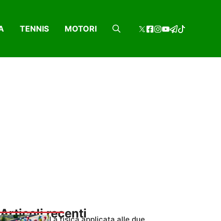
A
TENNIS
MOTORI
Articoli recenti
La fisica applicata alle due