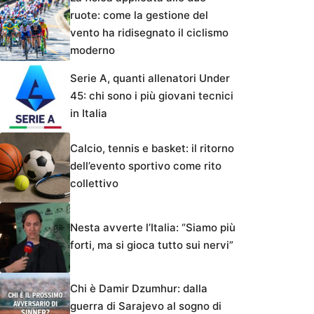
ruote: come la gestione del
vento ha ridisegnato il ciclismo
moderno
Serie A, quanti allenatori Under
45: chi sono i più giovani tecnici
in Italia
Calcio, tennis e basket: il ritorno
dell’evento sportivo come rito
collettivo
Nesta avverte l’Italia: “Siamo più
forti, ma si gioca tutto sui nervi”
Chi è Damir Dzumhur: dalla
guerra di Sarajevo al sogno di