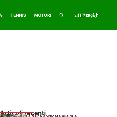
A
TENNIS
MOTORI
Articoli recenti
La fisica applicata alle due