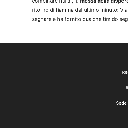
combinare nulla”, la
mossa della disper
ritorno di fiamma dell’ultimo minuto: Vla
segnare e ha fornito qualche timido seg
Reg
R
Sede 