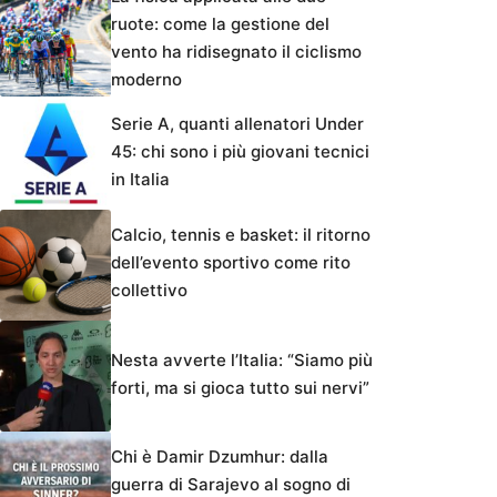
ruote: come la gestione del
vento ha ridisegnato il ciclismo
moderno
Serie A, quanti allenatori Under
45: chi sono i più giovani tecnici
in Italia
Calcio, tennis e basket: il ritorno
dell’evento sportivo come rito
collettivo
Nesta avverte l’Italia: “Siamo più
forti, ma si gioca tutto sui nervi”
Chi è Damir Dzumhur: dalla
guerra di Sarajevo al sogno di