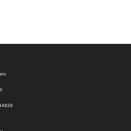
lano
I)
 34839