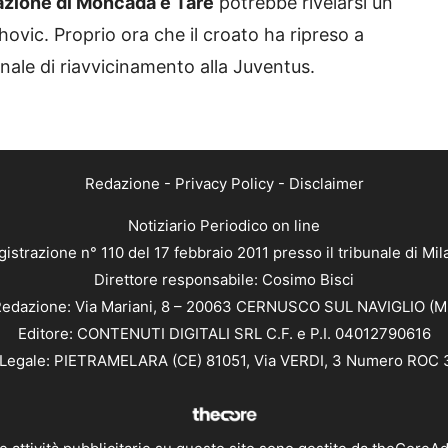
azione di Moncada e Tare
potrebbe rivelarsi un
hovic. Proprio ora che il croato ha ripreso a
nale di riavvicinamento alla Juventus.
Redazione
-
Privacy Policy
-
Disclaimer
Notiziario Periodico on line
istrazione n° 110 del 17 febbraio 2011 presso il tribunale di Mi
Direttore responsabile: Cosimo Bisci
edazione: Via Mariani, 8 – 20063 CERNUSCO SUL NAVIGLIO (M
Editore: CONTENUTI DIGITALI SRL C.F. e P.I. 04012790616
Legale: PIETRAMELARA (CE) 81051, Via VERDI, 3 Numero ROC