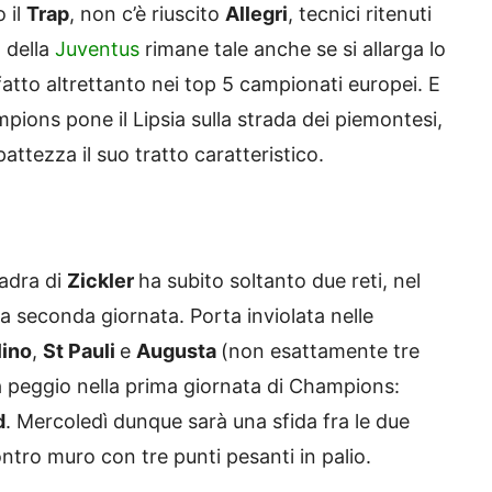
 il
Trap
, non c’è riuscito
Allegri
, tecnici ritenuti
o della
Juventus
rimane tale anche se si allarga lo
atto altrettanto nei top 5 campionati europei. E
pions pone il Lipsia sulla strada dei piemontesi,
attezza il suo tratto caratteristico.
uadra di
Zickler
ha subito soltanto due reti, nel
a seconda giornata. Porta inviolata nelle
lino
,
St Pauli
e
Augusta
(non esattamente tre
 peggio nella prima giornata di Champions:
d
. Mercoledì dunque sarà una sfida fra le due
ntro muro con tre punti pesanti in palio.