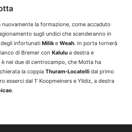
otta
 nuovamente la formazione, come accaduto
agionamento sugli undici che scenderanno in
degli infortunati
Milik
e
Weah
. In porta tornerà
 fianco di Bremer con
Kalulu
a destra e
ale è nei due di centrocampo, che Motta ha
chierata la coppia
Thuram-Locatelli
dal primo
ro esserci dal 1′ Koopmeiners e Yildiz, a destra
icao
.