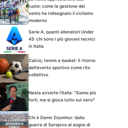
ruote: come la gestione del
vento ha ridisegnato il ciclismo
moderno
Serie A, quanti allenatori Under
45: chi sono i più giovani tecnici
in Italia
Calcio, tennis e basket: il ritorno
dell’evento sportivo come rito
collettivo
Nesta avverte l’Italia: “Siamo più
forti, ma si gioca tutto sui nervi”
Chi è Damir Dzumhur: dalla
guerra di Sarajevo al sogno di