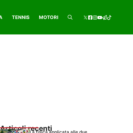
A
TENNIS
MOTORI
Articoli recenti
La fisica applicata alle due