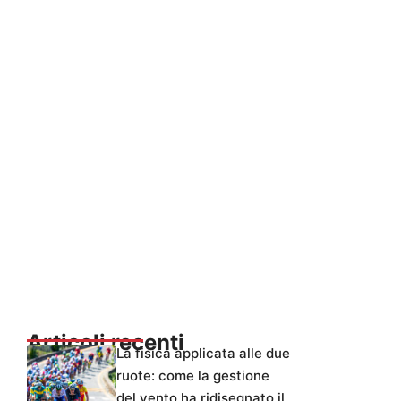
Articoli recenti
La fisica applicata alle due
ruote: come la gestione
del vento ha ridisegnato il