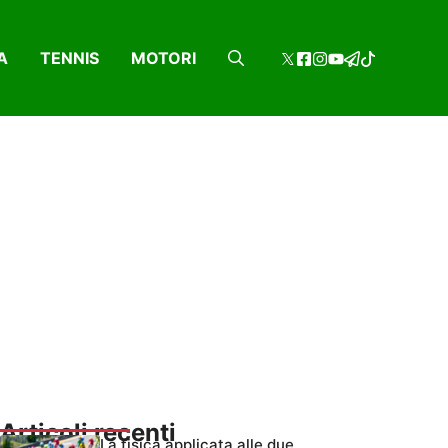
A
TENNIS
MOTORI
Articoli recenti
La fisica applicata alle due