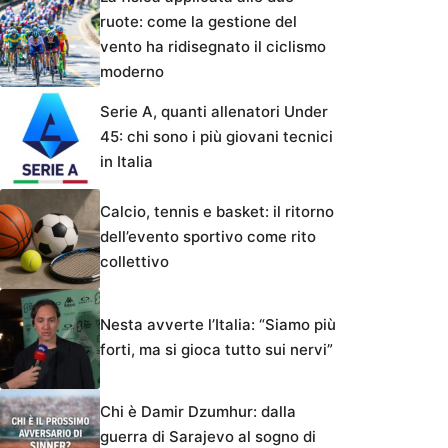
ruote: come la gestione del
vento ha ridisegnato il ciclismo
moderno
Serie A, quanti allenatori Under
45: chi sono i più giovani tecnici
in Italia
Calcio, tennis e basket: il ritorno
dell’evento sportivo come rito
collettivo
Nesta avverte l’Italia: “Siamo più
forti, ma si gioca tutto sui nervi”
Chi è Damir Dzumhur: dalla
guerra di Sarajevo al sogno di