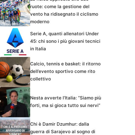
ruote: come la gestione del
vento ha ridisegnato il ciclismo
moderno
Serie A, quanti allenatori Under
45: chi sono i più giovani tecnici
in Italia
Calcio, tennis e basket: il ritorno
dell’evento sportivo come rito
collettivo
Nesta avverte l’Italia: “Siamo più
forti, ma si gioca tutto sui nervi”
Chi è Damir Dzumhur: dalla
guerra di Sarajevo al sogno di