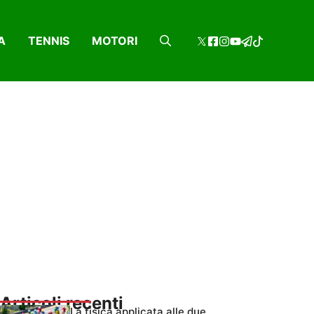
A
TENNIS
MOTORI
Articoli recenti
La fisica applicata alle due