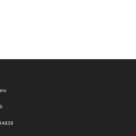
lano
I)
 34839