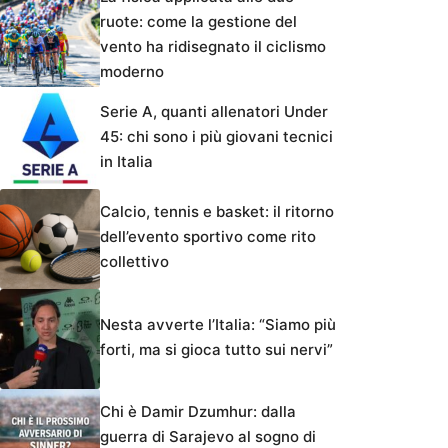
ruote: come la gestione del
vento ha ridisegnato il ciclismo
moderno
Serie A, quanti allenatori Under
45: chi sono i più giovani tecnici
in Italia
Calcio, tennis e basket: il ritorno
dell’evento sportivo come rito
collettivo
Nesta avverte l’Italia: “Siamo più
forti, ma si gioca tutto sui nervi”
Chi è Damir Dzumhur: dalla
guerra di Sarajevo al sogno di