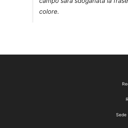
campo sarà sdoganata la frase ‘t
colore.
Reg
R
Sede 