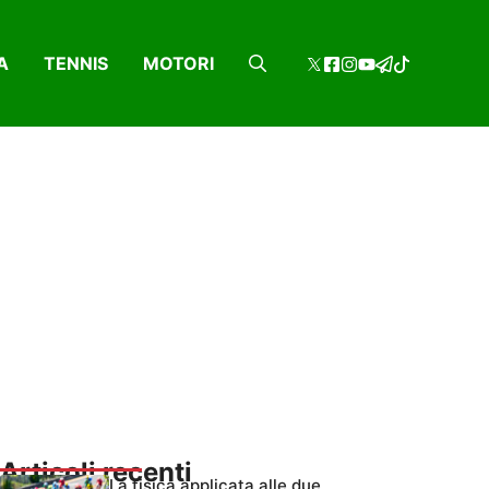
A
TENNIS
MOTORI
Articoli recenti
La fisica applicata alle due