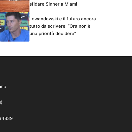
sfidare Sinner a Miami
Lewandowski e il futuro ancora
tutto da scrivere: “Ora non è
una priorità decidere”
lano
I)
 34839