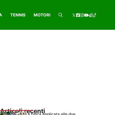
A
TENNIS
MOTORI
Articoli recenti
La fisica applicata alle due