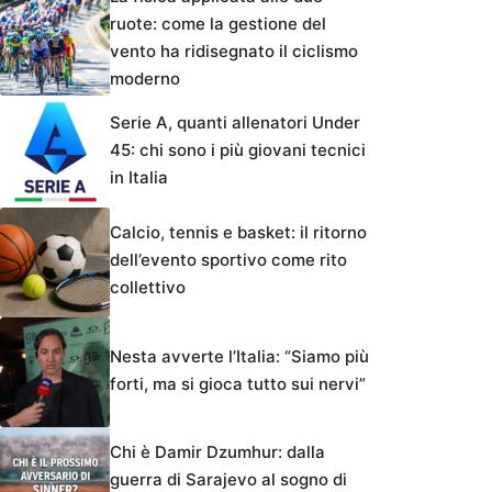
ruote: come la gestione del
vento ha ridisegnato il ciclismo
moderno
Serie A, quanti allenatori Under
45: chi sono i più giovani tecnici
in Italia
Calcio, tennis e basket: il ritorno
dell’evento sportivo come rito
collettivo
Nesta avverte l’Italia: “Siamo più
forti, ma si gioca tutto sui nervi”
Chi è Damir Dzumhur: dalla
guerra di Sarajevo al sogno di