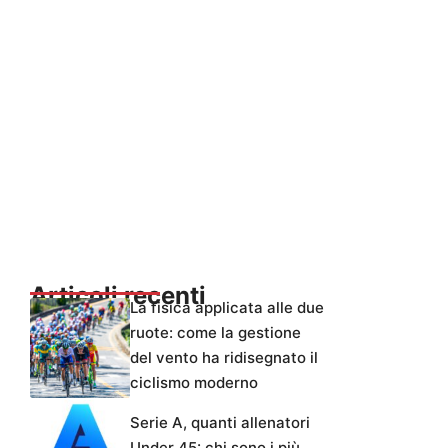
Articoli recenti
La fisica applicata alle due
ruote: come la gestione
del vento ha ridisegnato il
ciclismo moderno
Serie A, quanti allenatori
Under 45: chi sono i più