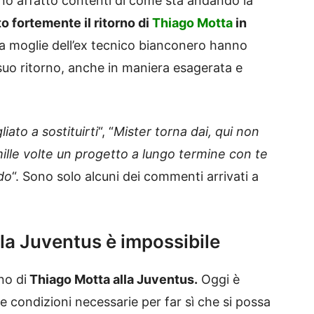
ono affatto contenti di come sta andando la
 fortemente il ritorno di
Thiago Motta
in
la moglie dell’ex tecnico bianconero hanno
suo ritorno, anche in maniera esagerata e
iato a sostituirti
“, “
Mister torna dai, qui non
mille volte un progetto a lungo termine con te
do
“. Sono solo alcuni dei commenti arrivati a
alla Juventus è impossibile
no di
Thiago Motta alla Juventus.
Oggi è
e condizioni necessarie per far sì che si possa