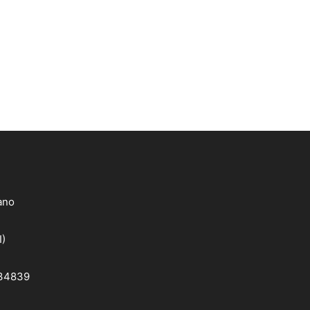
lano
I)
 34839