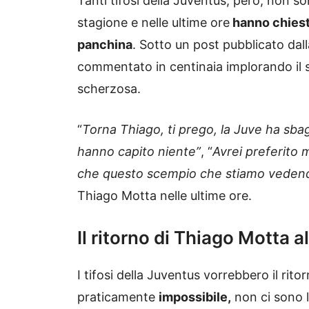
Tanti tifosi della Juventus, però, non s
stagione e nelle ultime ore
hanno chiesto
panchina
. Sotto un post pubblicato dal
commentato in centinaia implorando il 
scherzosa.
“
Torna Thiago, ti prego, la Juve ha sbagl
hanno capito niente”
, “
Avrei preferito 
che questo scempio che stiamo veden
Thiago Motta nelle ultime ore.
Il ritorno di Thiago Motta 
I tifosi della Juventus vorrebbero il ritor
praticamente
impossibile,
non ci sono l