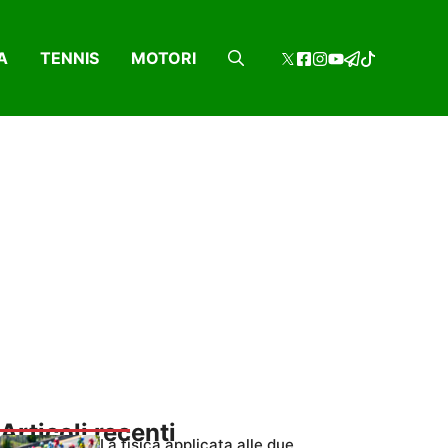
A
TENNIS
MOTORI
Articoli recenti
La fisica applicata alle due