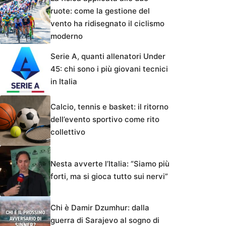
ruote: come la gestione del
vento ha ridisegnato il ciclismo
moderno
Serie A, quanti allenatori Under
45: chi sono i più giovani tecnici
in Italia
Calcio, tennis e basket: il ritorno
dell’evento sportivo come rito
collettivo
Nesta avverte l’Italia: “Siamo più
forti, ma si gioca tutto sui nervi”
Chi è Damir Dzumhur: dalla
guerra di Sarajevo al sogno di