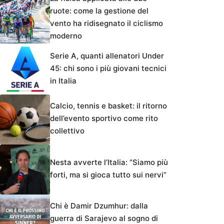
ruote: come la gestione del
vento ha ridisegnato il ciclismo
moderno
Serie A, quanti allenatori Under
45: chi sono i più giovani tecnici
in Italia
Calcio, tennis e basket: il ritorno
dell’evento sportivo come rito
collettivo
Nesta avverte l’Italia: “Siamo più
forti, ma si gioca tutto sui nervi”
Chi è Damir Dzumhur: dalla
guerra di Sarajevo al sogno di