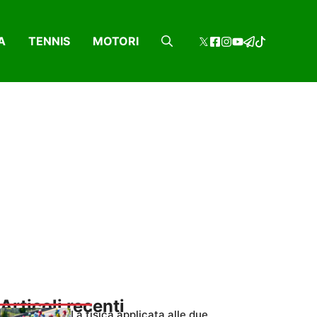
A
TENNIS
MOTORI
Articoli recenti
La fisica applicata alle due