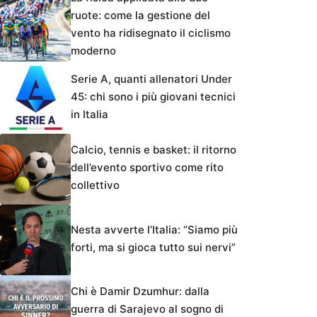
ruote: come la gestione del
vento ha ridisegnato il ciclismo
moderno
Serie A, quanti allenatori Under
45: chi sono i più giovani tecnici
in Italia
Calcio, tennis e basket: il ritorno
dell’evento sportivo come rito
collettivo
Nesta avverte l’Italia: “Siamo più
forti, ma si gioca tutto sui nervi”
Chi è Damir Dzumhur: dalla
guerra di Sarajevo al sogno di