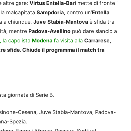
e altre gare:
Virtus Entella-Bari
mette di fronte i
 la malcapitata
Sampdoria
, contro un’
Entella
ta a chiunque.
Juve
Stabia-Mantova
è sfida tra
uità, mentre
Padova-Avellino
può dare slancio a
 la capolista
Modena
fa visita alla
Carrarese,
re sfide. Chiude il programma il match tra
a giornata di Serie B.
rosinone-Cesena, Juve Stabia-Mantova, Padova-
ana-Spezia.
dena, Empoli-Monza, Pescara-Sudtirol,