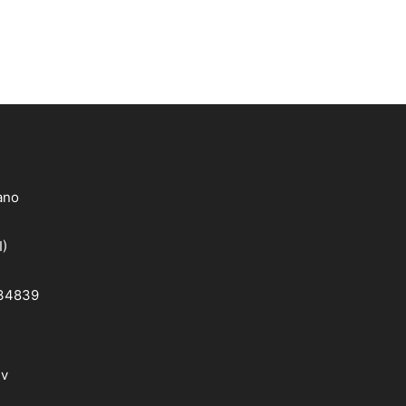
lano
I)
 34839
dv