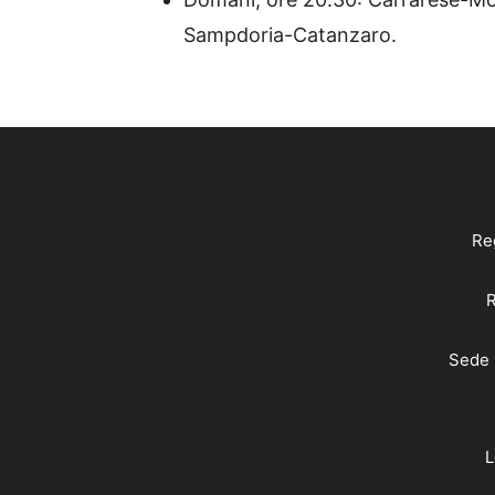
Sampdoria-Catanzaro.
Reg
R
Sede 
L