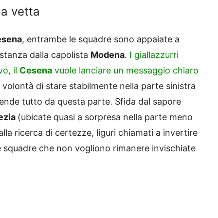
la vetta
esena
, entrambe le squadre sono appaiate a
istanza dalla capolista
Modena
.
I giallazzurri
o, il
Cesena
vuole lanciare un messaggio chiaro
 volontà di stare stabilmente nella parte sinistra
 pende tutto da questa parte. Sfida dal sapore
ezia
(ubicate quasi a sorpresa nella parte meno
lla ricerca di certezze, liguri chiamati a invertire
ue squadre che non vogliono rimanere invischiate