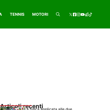
A
TENNIS
MOTORI
Articoli recenti
La fisica applicata alle due