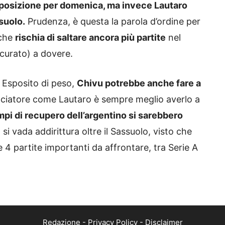
isposizione per domenica, ma invece Lautaro
suolo.
Prudenza, è questa la parola d’ordine per
 che
rischia di saltare an
cora più partite
nel
curato) a dovere.
 Esposito di peso,
Chivu potrebbe anche fare a
lciatore come Lautaro è sempre meglio averlo a
mpi di recupero dell’argentino si sarebbero
i vada addirittura oltre il Sassuolo, visto che
e 4 partite importanti da affrontare, tra Serie A
Redazione
-
Privacy Policy
-
Disclaimer