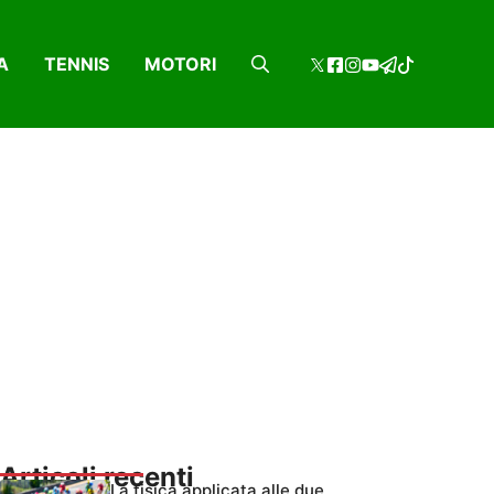
A
TENNIS
MOTORI
Articoli recenti
La fisica applicata alle due