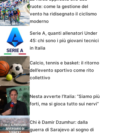
ruote: come la gestione del
vento ha ridisegnato il ciclismo
moderno
Serie A, quanti allenatori Under
45: chi sono i più giovani tecnici
in Italia
Calcio, tennis e basket: il ritorno
dell’evento sportivo come rito
collettivo
Nesta avverte l’Italia: “Siamo più
forti, ma si gioca tutto sui nervi”
Chi è Damir Dzumhur: dalla
guerra di Sarajevo al sogno di