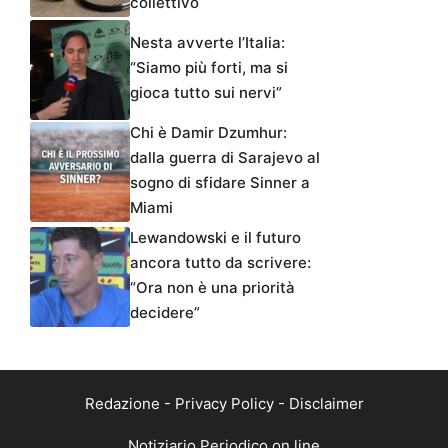
collettivo
Nesta avverte l’Italia:
“Siamo più forti, ma si
gioca tutto sui nervi”
Chi è Damir Dzumhur:
dalla guerra di Sarajevo al
sogno di sfidare Sinner a
Miami
Lewandowski e il futuro
ancora tutto da scrivere:
“Ora non è una priorità
decidere”
Redazione
-
Privacy Policy
-
Disclaimer
Notiziario Periodico on line