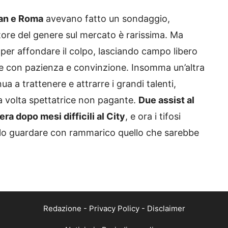
lan e Roma
avevano fatto un sondaggio,
tore del genere sul mercato è rarissima. Ma
per affondare il colpo, lasciando campo libero
one con pazienza e convinzione. Insomma un’altra
a a trattenere e attrarre i grandi talenti,
a volta spettatrice non pagante.
Due assist al
ra dopo mesi difficili al City
, e ora i tifosi
 solo guardare con rammarico quello che sarebbe
Redazione
-
Privacy Policy
-
Disclaimer