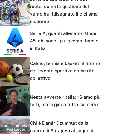
ruote: come la gestione del
vento ha ridisegnato il ciclismo
moderno
Serie A, quanti allenatori Under
45: chi sono i più giovani tecnici
in Italia
Calcio, tennis e basket: il ritorno
dell’evento sportivo come rito
collettivo
Nesta avverte l’Italia: “Siamo più
forti, ma si gioca tutto sui nervi”
Chi è Damir Dzumhur: dalla
guerra di Sarajevo al sogno di