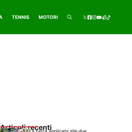
A
TENNIS
MOTORI
Articoli recenti
La fisica applicata alle due