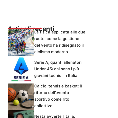
Articoli recenti
La fisica applicata alle due
ruote: come la gestione
del vento ha ridisegnato il
ciclismo moderno
Serie A, quanti allenatori
Under 45: chi sono i più
giovani tecnici in Italia
Calcio, tennis e basket: il
ritorno dell’evento
sportivo come rito
collettivo
Nesta avverte l’Italia: