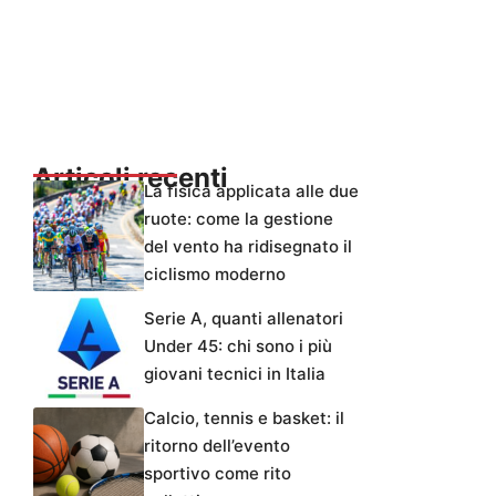
Articoli recenti
La fisica applicata alle due
ruote: come la gestione
del vento ha ridisegnato il
ciclismo moderno
Serie A, quanti allenatori
Under 45: chi sono i più
giovani tecnici in Italia
Calcio, tennis e basket: il
ritorno dell’evento
sportivo come rito