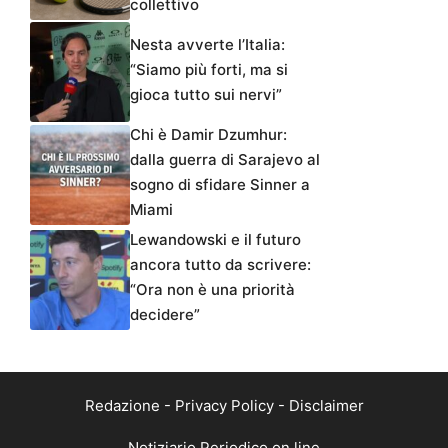
collettivo
Nesta avverte l’Italia:
“Siamo più forti, ma si
gioca tutto sui nervi”
Chi è Damir Dzumhur:
dalla guerra di Sarajevo al
sogno di sfidare Sinner a
Miami
Lewandowski e il futuro
ancora tutto da scrivere:
“Ora non è una priorità
decidere”
Redazione
-
Privacy Policy
-
Disclaimer
Notiziario Periodico on line