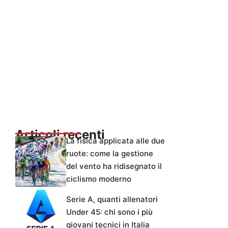
Articoli recenti
La fisica applicata alle due
ruote: come la gestione
del vento ha ridisegnato il
ciclismo moderno
Serie A, quanti allenatori
Under 45: chi sono i più
giovani tecnici in Italia