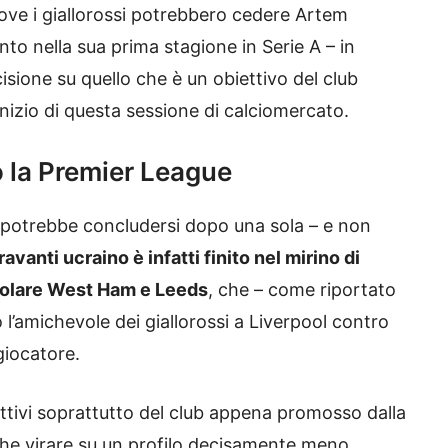
dove i giallorossi potrebbero cedere Artem
o nella sua prima stagione in Serie A – in
sione su quello che è un obiettivo del club
’inizio di questa sessione di calciomercato.
 la Premier League
potrebbe concludersi dopo una sola – e non
ravanti ucraino è infatti finito nel mirino di
icolare West Ham e Leeds
, che – come riportato
l’amichevole dei giallorossi a Liverpool contro
giocatore.
ttivi soprattutto del club appena promosso dalla
e virare su un profilo decisamente meno