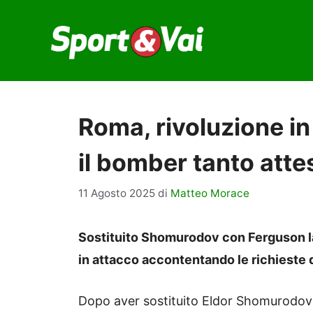
Vai
al
contenuto
Roma, rivoluzione in
il bomber tanto atte
11 Agosto 2025
di
Matteo Morace
Sostituito Shomurodov con Ferguson la
in attacco accontentando le richieste d
Dopo aver sostituito Eldor Shomurodo