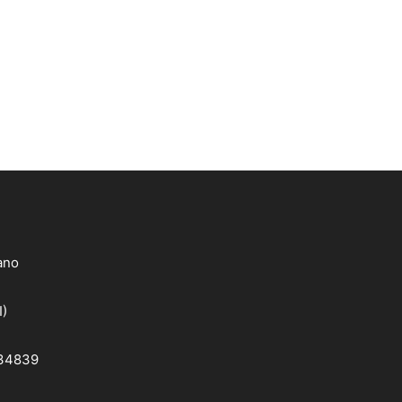
lano
I)
 34839