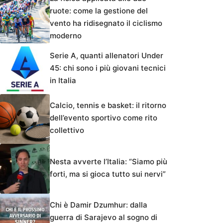
ruote: come la gestione del
vento ha ridisegnato il ciclismo
moderno
Serie A, quanti allenatori Under
45: chi sono i più giovani tecnici
in Italia
Calcio, tennis e basket: il ritorno
dell’evento sportivo come rito
collettivo
Nesta avverte l’Italia: “Siamo più
forti, ma si gioca tutto sui nervi”
Chi è Damir Dzumhur: dalla
guerra di Sarajevo al sogno di