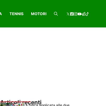
A
TENNIS
MOTORI
Articoli recenti
La fisica applicata alle due