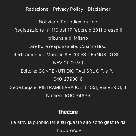
Redazione
-
Privacy Policy
-
Disclaimer
Notiziario Periodico on line
Registrazione n° 110 del 17 febbraio 2011 presso il
tribunale di Milano
Direttore responsabile: Cosimo Bisci
Redazione: Via Mariani, 8 – 20063 CERNUSCO SUL
NAVIGLIO (MI)
Editore: CONTENUTI DIGITALI SRL C.F. e P.I.
04012790616
Sede Legale: PIETRAMELARA (CE) 81051, Via VERDI, 3
Numero ROC 34839
Le attività pubblicitarie su questo sito sono gestite da
theCoreAdv