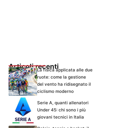
Articoli recenti
La fisica applicata alle due
ruote: come la gestione
del vento ha ridisegnato il
ciclismo moderno
Serie A, quanti allenatori
Under 45: chi sono i più
giovani tecnici in Italia