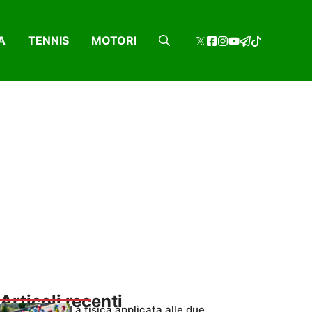
A
TENNIS
MOTORI
Articoli recenti
La fisica applicata alle due