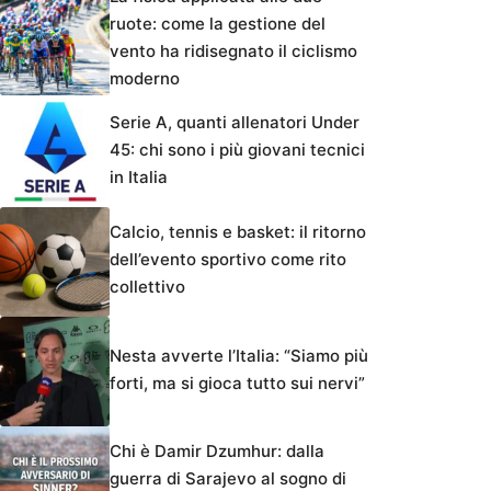
ruote: come la gestione del
vento ha ridisegnato il ciclismo
moderno
Serie A, quanti allenatori Under
45: chi sono i più giovani tecnici
in Italia
Calcio, tennis e basket: il ritorno
dell’evento sportivo come rito
collettivo
Nesta avverte l’Italia: “Siamo più
forti, ma si gioca tutto sui nervi”
Chi è Damir Dzumhur: dalla
guerra di Sarajevo al sogno di