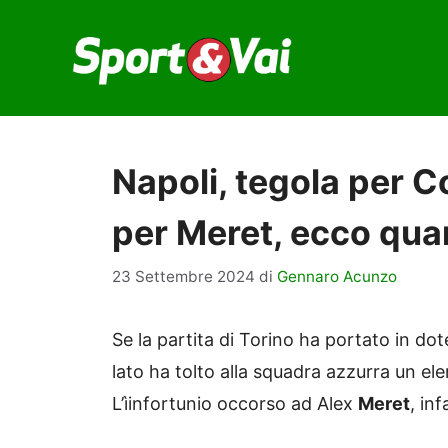
Vai
al
contenuto
Napoli, tegola per Co
per Meret, ecco quan
23 Settembre 2024
di
Gennaro Acunzo
Se la partita di Torino ha portato in do
lato ha tolto alla squadra azzurra un ele
L’ìinfortunio occorso ad Alex
Meret
, inf