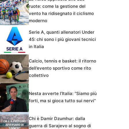
ruote: come la gestione del
vento ha ridisegnato il ciclismo
moderno
Serie A, quanti allenatori Under
45: chi sono i più giovani tecnici
in Italia
Calcio, tennis e basket: il ritorno
dell’evento sportivo come rito
collettivo
Nesta avverte l’Italia: “Siamo più
forti, ma si gioca tutto sui nervi”
Chi è Damir Dzumhur: dalla
guerra di Sarajevo al sogno di