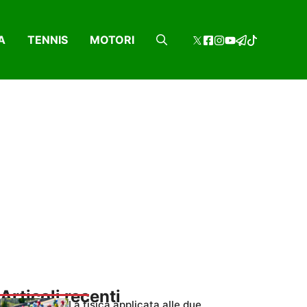
A
TENNIS
MOTORI
Articoli recenti
La fisica applicata alle due