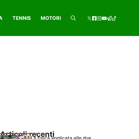
A
TENNIS
MOTORI
Articoli recenti
La fisica applicata alle due