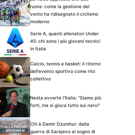
ruote: come la gestione del
vento ha ridisegnato il ciclismo
moderno
Serie A, quanti allenatori Under
45: chi sono i più giovani tecnici
in Italia
Calcio, tennis e basket: il ritorno
dell’evento sportivo come rito
collettivo
Nesta avverte l’Italia: “Siamo più
forti, ma si gioca tutto sui nervi”
Chi è Damir Dzumhur: dalla
guerra di Sarajevo al sogno di