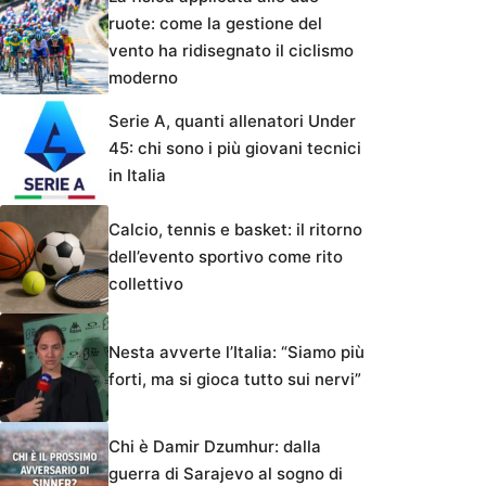
ruote: come la gestione del
vento ha ridisegnato il ciclismo
moderno
Serie A, quanti allenatori Under
45: chi sono i più giovani tecnici
in Italia
Calcio, tennis e basket: il ritorno
dell’evento sportivo come rito
collettivo
Nesta avverte l’Italia: “Siamo più
forti, ma si gioca tutto sui nervi”
Chi è Damir Dzumhur: dalla
guerra di Sarajevo al sogno di