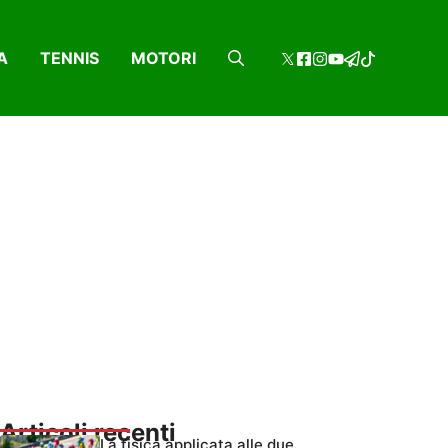
A
TENNIS
MOTORI
Articoli recenti
La fisica applicata alle due