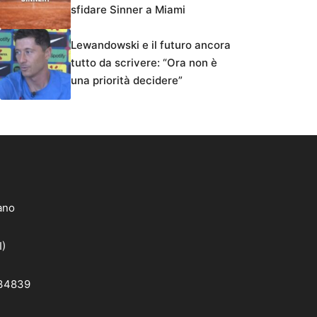
sfidare Sinner a Miami
Lewandowski e il futuro ancora
tutto da scrivere: “Ora non è
una priorità decidere”
lano
I)
 34839