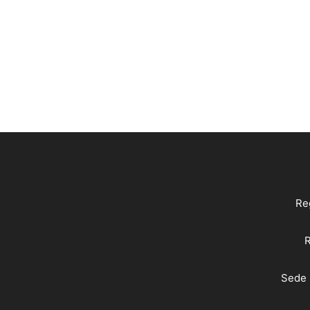
Reg
R
Sede 