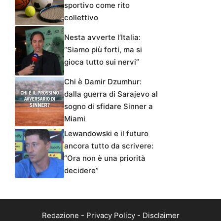
sportivo come rito
collettivo
Nesta avverte l’Italia:
“Siamo più forti, ma si
gioca tutto sui nervi”
Chi è Damir Dzumhur:
dalla guerra di Sarajevo al
sogno di sfidare Sinner a
Miami
Lewandowski e il futuro
ancora tutto da scrivere:
“Ora non è una priorità
decidere”
Redazione
-
Privacy Policy
-
Disclaimer