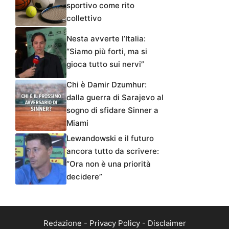
sportivo come rito
collettivo
Nesta avverte l’Italia:
“Siamo più forti, ma si
gioca tutto sui nervi”
Chi è Damir Dzumhur:
dalla guerra di Sarajevo al
sogno di sfidare Sinner a
Miami
Lewandowski e il futuro
ancora tutto da scrivere:
“Ora non è una priorità
decidere”
Redazione
-
Privacy Policy
-
Disclaimer