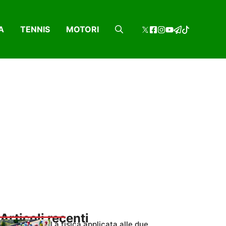
A
TENNIS
MOTORI
Articoli recenti
La fisica applicata alle due