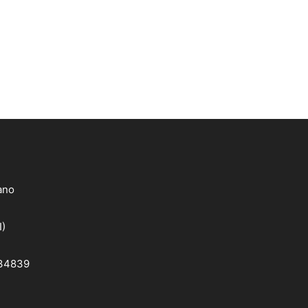
lano
I)
 34839