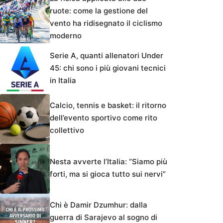
ruote: come la gestione del
vento ha ridisegnato il ciclismo
moderno
Serie A, quanti allenatori Under
45: chi sono i più giovani tecnici
in Italia
Calcio, tennis e basket: il ritorno
dell’evento sportivo come rito
collettivo
Nesta avverte l’Italia: “Siamo più
forti, ma si gioca tutto sui nervi”
Chi è Damir Dzumhur: dalla
guerra di Sarajevo al sogno di