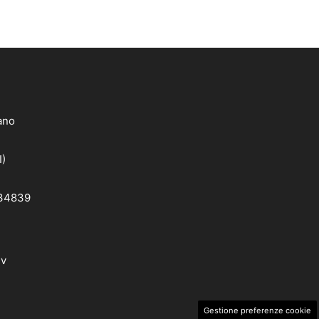
lano
I)
 34839
dv
Gestione preferenze cookie