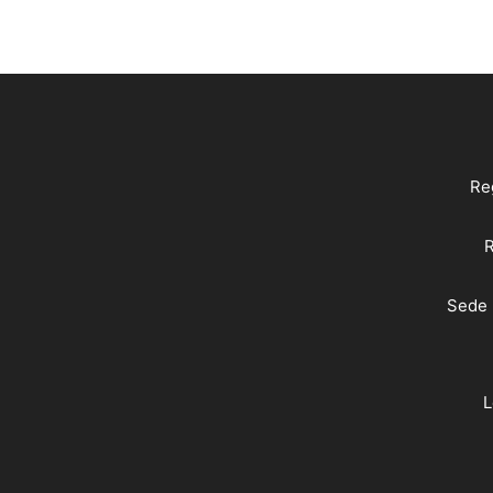
Reg
R
Sede 
L