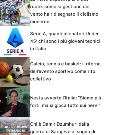
ruote: come la gestione del
vento ha ridisegnato il ciclismo
moderno
Serie A, quanti allenatori Under
45: chi sono i più giovani tecnici
in Italia
Calcio, tennis e basket: il ritorno
dell’evento sportivo come rito
collettivo
Nesta avverte l’Italia: “Siamo più
forti, ma si gioca tutto sui nervi”
Chi è Damir Dzumhur: dalla
guerra di Sarajevo al sogno di