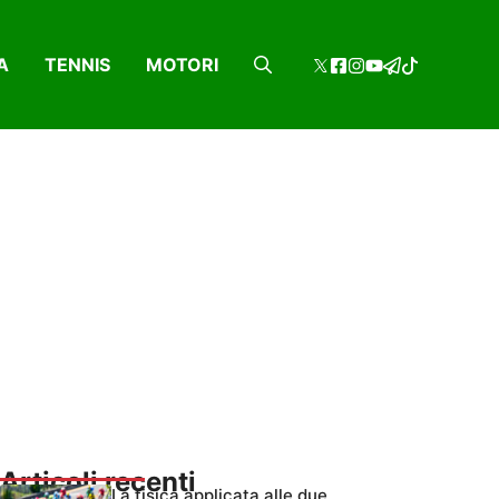
A
TENNIS
MOTORI
Articoli recenti
La fisica applicata alle due