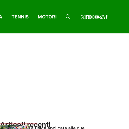
A
TENNIS
MOTORI
Articoli recenti
La fisica applicata alle due