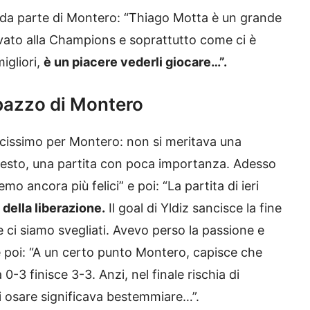
le da parte di Montero: “Thiago Motta è un grande
vato alla Champions e soprattutto come ci è
igliori,
è un piacere vederli giocare…”.
 pazzo di Montero
icissimo per Montero: non si meritava una
l resto, una partita con poca importanza. Adesso
mo ancora più felici” e poi: “La partita di ieri
a della liberazione.
Il goal di Yldiz sancisce la fine
 ci siamo svegliati. Avevo perso la passione e
poi: “A un certo punto Montero, capisce che
0-3 finisce 3-3. Anzi, nel finale rischia di
lui osare significava bestemmiare…”.