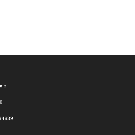
lano
I)
 34839