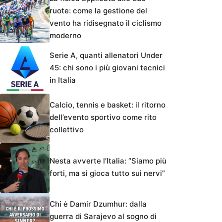
ruote: come la gestione del
vento ha ridisegnato il ciclismo
moderno
Serie A, quanti allenatori Under
45: chi sono i più giovani tecnici
in Italia
Calcio, tennis e basket: il ritorno
dell’evento sportivo come rito
collettivo
Nesta avverte l’Italia: “Siamo più
forti, ma si gioca tutto sui nervi”
Chi è Damir Dzumhur: dalla
guerra di Sarajevo al sogno di