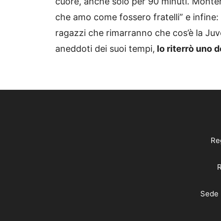
cuore, anche solo per 90 minuti. Monter
che amo come fossero fratelli” e infine:
ragazzi che rimarranno che cos’è la Juv
aneddoti dei suoi tempi,
lo riterrò uno d
Reg
R
Sede 