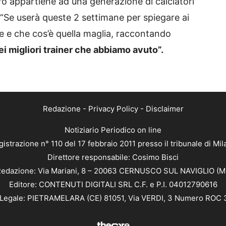
o appartiene ad una generazione di calciatori
 “Se userà queste 2 settimane per spiegare ai
e e che cos’è quella maglia, raccontando
ei migliori trainer che abbiamo avuto”.
Redazione
-
Privacy Policy
-
Disclaimer
Notiziario Periodico on line
istrazione n° 110 del 17 febbraio 2011 presso il tribunale di Mi
Direttore responsabile: Cosimo Bisci
edazione: Via Mariani, 8 – 20063 CERNUSCO SUL NAVIGLIO (M
Editore: CONTENUTI DIGITALI SRL C.F. e P.I. 04012790616
Legale: PIETRAMELARA (CE) 81051, Via VERDI, 3 Numero ROC