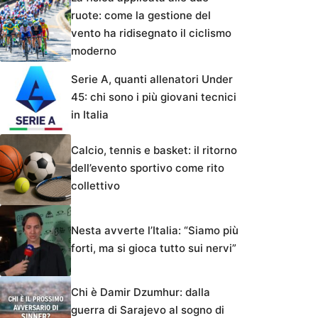
ruote: come la gestione del
vento ha ridisegnato il ciclismo
moderno
Serie A, quanti allenatori Under
45: chi sono i più giovani tecnici
in Italia
Calcio, tennis e basket: il ritorno
dell’evento sportivo come rito
collettivo
Nesta avverte l’Italia: “Siamo più
forti, ma si gioca tutto sui nervi”
Chi è Damir Dzumhur: dalla
guerra di Sarajevo al sogno di