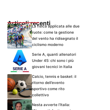
Articoli recenti
La fisica applicata alle due
ruote: come la gestione
del vento ha ridisegnato il
ciclismo moderno
Serie A, quanti allenatori
Under 45: chi sono i più
giovani tecnici in Italia
Calcio, tennis e basket: il
ritorno dell’evento
sportivo come rito
collettivo
Nesta avverte l’Italia: