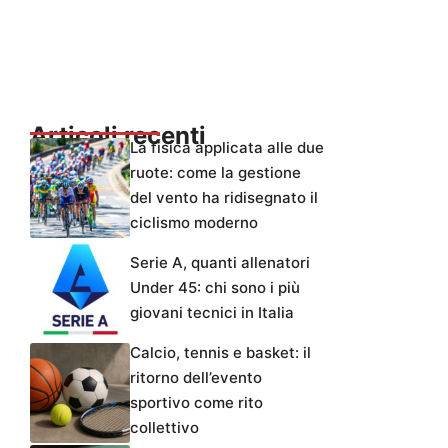
Articoli recenti
La fisica applicata alle due
ruote: come la gestione
del vento ha ridisegnato il
ciclismo moderno
Serie A, quanti allenatori
Under 45: chi sono i più
giovani tecnici in Italia
Calcio, tennis e basket: il
ritorno dell’evento
sportivo come rito
collettivo