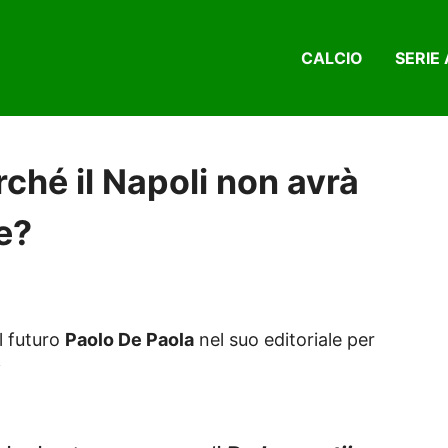
CALCIO
SERIE 
ché il Napoli non avrà
e?
l futuro
Paolo De Paola
nel suo editoriale per
i