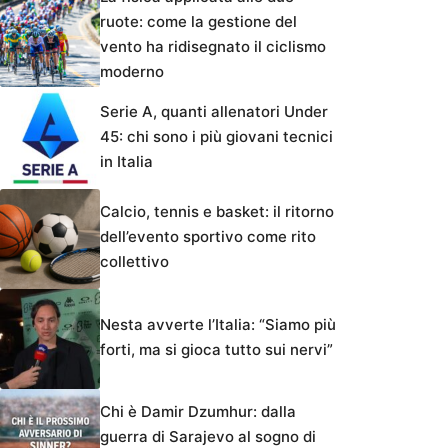
ruote: come la gestione del
vento ha ridisegnato il ciclismo
moderno
Serie A, quanti allenatori Under
45: chi sono i più giovani tecnici
in Italia
Calcio, tennis e basket: il ritorno
dell’evento sportivo come rito
collettivo
Nesta avverte l’Italia: “Siamo più
forti, ma si gioca tutto sui nervi”
Chi è Damir Dzumhur: dalla
guerra di Sarajevo al sogno di