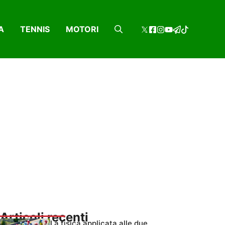
A
TENNIS
MOTORI
Articoli recenti
La fisica applicata alle due