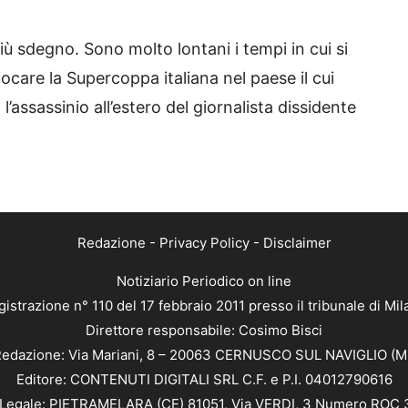
ù sdegno. Sono molto lontani i tempi in cui si
ocare la Supercoppa italiana nel paese il cui
’assassinio all’estero del giornalista dissidente
Redazione
-
Privacy Policy
-
Disclaimer
Notiziario Periodico on line
istrazione n° 110 del 17 febbraio 2011 presso il tribunale di Mi
Direttore responsabile: Cosimo Bisci
edazione: Via Mariani, 8 – 20063 CERNUSCO SUL NAVIGLIO (M
Editore: CONTENUTI DIGITALI SRL C.F. e P.I. 04012790616
Legale: PIETRAMELARA (CE) 81051, Via VERDI, 3 Numero ROC