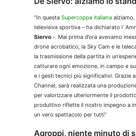
De Siervo: alziamo lo stan
“In questa
Supercoppa italiana
alziamo, 
televisiva sportiva – ha dichiarato l`A
Siervo
-. Mai prima d’ora avevamo mes
drone acrobatico, la Sky Cam e le tel
la trasmissione della partita in un’espe
catturare ogni emozione, in campo e sugli
e i gesti tecnici più significativi. Graz
Channel, sarà realizzata una produzione 
per valorizzare ulteriormente il prodotto
produttivo riflette il nostro impegno a i
un vero spettacolo per tutti”
Agroppi, niente minuto di s