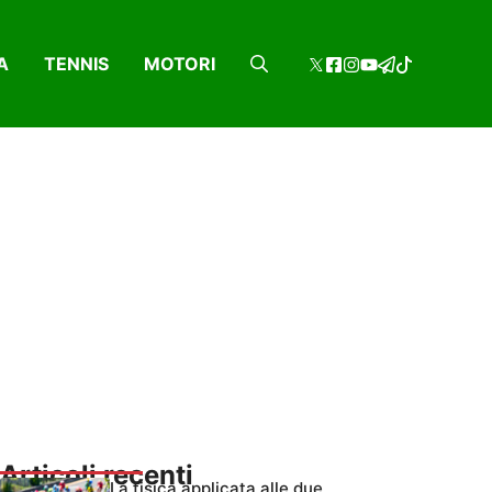
A
TENNIS
MOTORI
Articoli recenti
La fisica applicata alle due