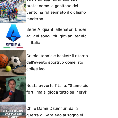
ruote: come la gestione del
vento ha ridisegnato il ciclismo
moderno
Serie A, quanti allenatori Under
45: chi sono i più giovani tecnici
in Italia
Calcio, tennis e basket: il ritorno
dell’evento sportivo come rito
collettivo
Nesta avverte l’Italia: “Siamo più
forti, ma si gioca tutto sui nervi”
Chi è Damir Dzumhur: dalla
guerra di Sarajevo al sogno di