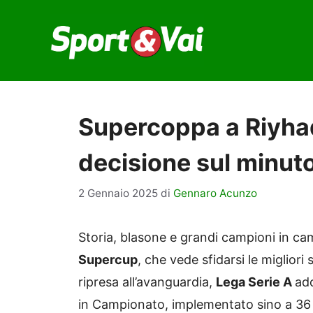
Vai
al
contenuto
Supercoppa a Riyhad:
decisione sul minuto
2 Gennaio 2025
di
Gennaro Acunzo
Storia, blasone e grandi campioni in ca
Supercup
, che vede sfidarsi le miglior
ripresa all’avanguardia,
Lega Serie A
ado
in Campionato, implementato sino a 36 