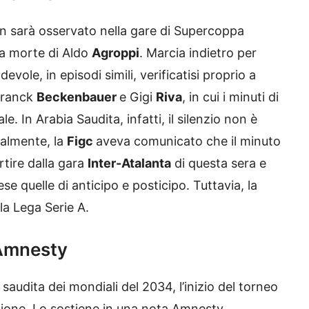
on sarà osservato nella gare di Supercoppa
 la morte di Aldo
Agroppi
. Marcia indietro per
vole, in episodi simili, verificatisi proprio a
Franck
Beckenbauer
e Gigi
Riva
, in cui i minuti di
le. In Arabia Saudita, infatti, il silenzio non è
ialmente, la
Figc
aveva comunicato che il minuto
rtire dalla gara
Inter-Atalanta
di questa sera e
e quelle di anticipo e posticipo. Tuttavia, la
la Lega Serie A.
 Amnesty
saudita dei mondiali del 2034, l’inizio del torneo
azione. Lo sostiene in una nota Amnesty