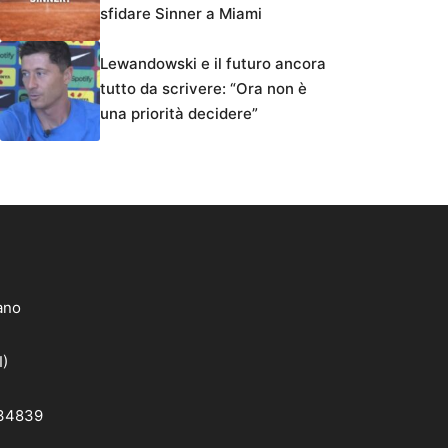
sfidare Sinner a Miami
Lewandowski e il futuro ancora
tutto da scrivere: “Ora non è
una priorità decidere”
lano
I)
 34839