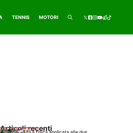
A
TENNIS
MOTORI
Articoli recenti
La fisica applicata alle due