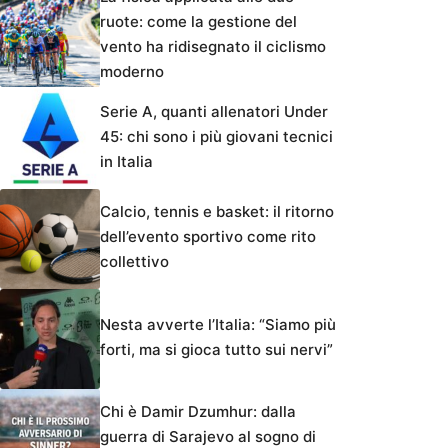
ruote: come la gestione del
vento ha ridisegnato il ciclismo
moderno
Serie A, quanti allenatori Under
45: chi sono i più giovani tecnici
in Italia
Calcio, tennis e basket: il ritorno
dell’evento sportivo come rito
collettivo
Nesta avverte l’Italia: “Siamo più
forti, ma si gioca tutto sui nervi”
Chi è Damir Dzumhur: dalla
guerra di Sarajevo al sogno di