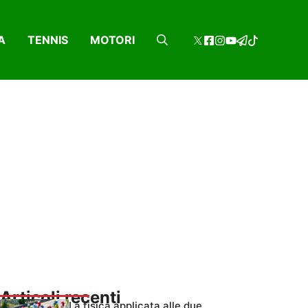
A
TENNIS
MOTORI
Articoli recenti
La fisica applicata alle due