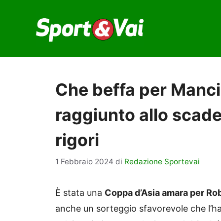
Vai
al
contenuto
Che beffa per Mancin
raggiunto allo scader
rigori
1 Febbraio 2024
di
Redazione Sportevai
È stata una
Coppa d’Asia amara per Ro
anche un sorteggio sfavorevole che l’ha 