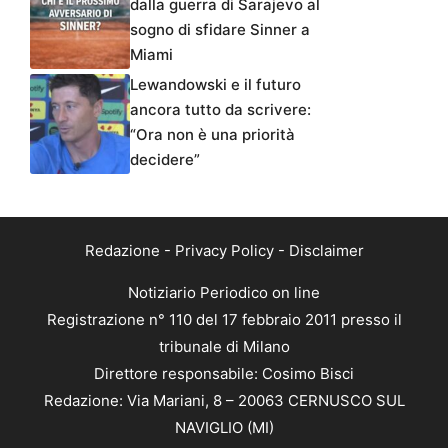
dalla guerra di Sarajevo al
sogno di sfidare Sinner a
Miami
Lewandowski e il futuro
ancora tutto da scrivere:
“Ora non è una priorità
decidere”
Redazione
-
Privacy Policy
-
Disclaimer
Notiziario Periodico on line
Registrazione n° 110 del 17 febbraio 2011 presso il
tribunale di Milano
Direttore responsabile: Cosimo Bisci
Redazione: Via Mariani, 8 – 20063 CERNUSCO SUL
NAVIGLIO (MI)